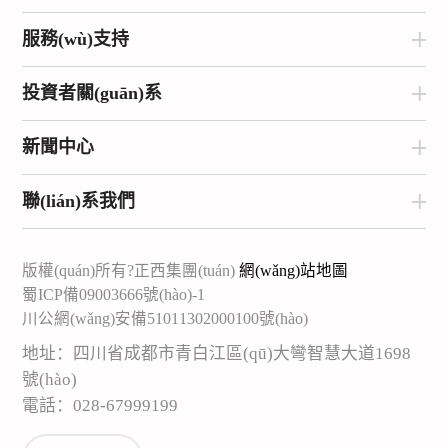
服務(wù)支持
投資者關(guān)系
新聞中心
聯(lián)系我們
版權(quán)所有?正西集團(tuán)
網(wǎng)站地圖
蜀ICP備09003666號(hào)-1
川公網(wǎng)安備51011302000100號(hào)
地址：四川省成都市青白江區(qū)大彎智慧大道1698
號(hào)
電話：028-67999199