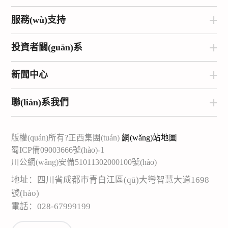
服務(wù)支持
投資者關(guān)系
新聞中心
聯(lián)系我們
版權(quán)所有?正西集團(tuán)
網(wǎng)站地圖
蜀ICP備09003666號(hào)-1
川公網(wǎng)安備51011302000100號(hào)
地址：四川省成都市青白江區(qū)大彎智慧大道1698
號(hào)
電話：028-67999199