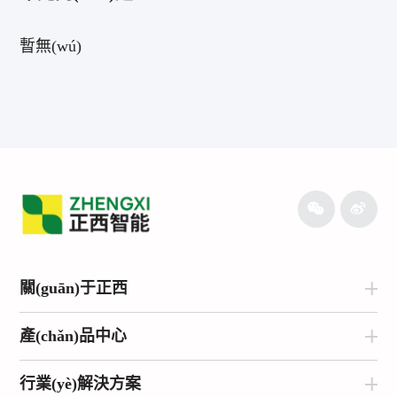
暫無(wú)
關(guān)于正西
產(chǎn)品中心
行業(yè)解決方案